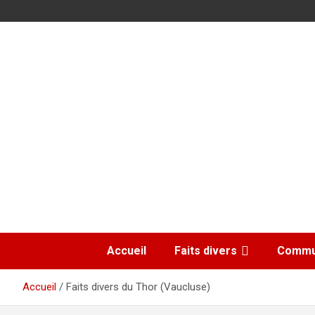
Aller
au
500 ans de faits divers en Provence
contenu
GénéProvence
Accueil
Faits divers
Commu
Accueil
Faits divers du Thor (Vaucluse)