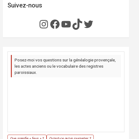
Suivez-nous
Instagram
Facebook
YouTube
TikTok
Twitter
Posez-moi vos questions sur la généalogie provençale,
les actes anciens ou le vocabulaire des registres
paroissiaux.
Que signifie « feus » ?
Qu'est-ce qu'un journalier ?