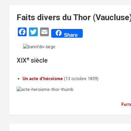
Faits divers du Thor (Vaucluse
F
T
E
Share
a
w
m
c
i
a
e
t
i
e
XIX
siècle
b
t
l
o
e
Un acte d’héroïsme
(13 octobre 1839)
o
r
k
Faits