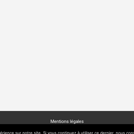
Mentions légales
Copyright © 2025 -
GénéProvence
érience sur notre site. Si vous continuez à utiliser ce dernier, nous con