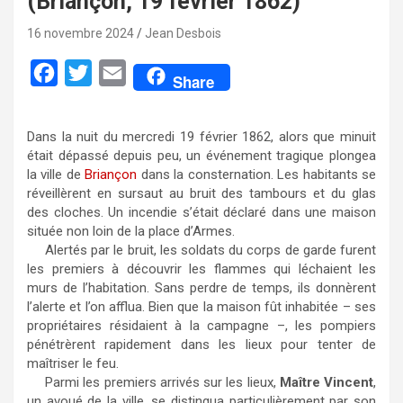
(Briançon, 19 février 1862)
16 novembre 2024
Jean Desbois
F
T
E
Share
a
w
m
c
i
a
Dans la nuit du mercredi 19 février 1862, alors que minuit
e
t
i
était dépassé depuis peu, un événement tragique plongea
la ville de
Briançon
dans la consternation. Les habitants se
b
t
l
réveillèrent en sursaut au bruit des tambours et du glas
o
e
des cloches. Un incendie s’était déclaré dans une maison
située non loin de la place d’Armes.
o
r
Alertés par le bruit, les soldats du corps de garde furent
k
les premiers à découvrir les flammes qui léchaient les
murs de l’habitation. Sans perdre de temps, ils donnèrent
l’alerte et l’on afflua. Bien que la maison fût inhabitée – ses
propriétaires résidaient à la campagne –, les pompiers
pénétrèrent rapidement dans les lieux pour tenter de
maîtriser le feu.
Parmi les premiers arrivés sur les lieux,
Maître Vincent
,
un avoué de la ville, se distingua particulièrement par son