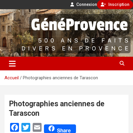
Connexion
Inscription
Aller
500 ans de faits divers en Provence
au
contenu
GénéProvence
Accueil
Photographies anciennes de Tarascon
Photographies anciennes de
Tarascon
F
T
E
Share