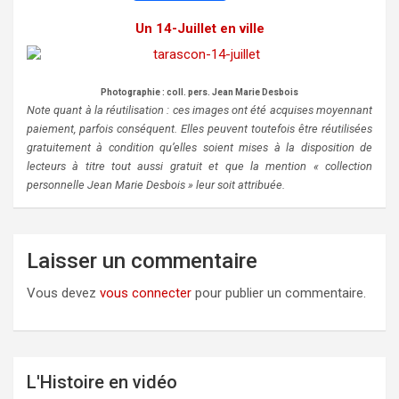
a
w
m
Un 14-Juillet en ville
c
i
a
e
t
i
b
t
l
Photographie : coll. pers. Jean Marie Desbois
Note quant à la réutilisation : ces images ont été acquises moyennant
o
e
paiement, parfois conséquent. Elles peuvent toutefois être réutilisées
o
r
gratuitement à condition qu’elles soient mises à la disposition de
lecteurs à titre tout aussi gratuit et que la mention « collection
k
personnelle Jean Marie Desbois » leur soit attribuée.
Laisser un commentaire
Vous devez
vous connecter
pour publier un commentaire.
L'Histoire en vidéo