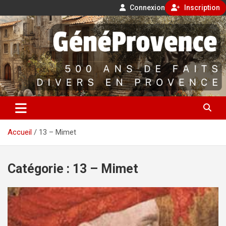
Connexion
Inscription
Aller
500 ans de faits divers en Provence
au
contenu
GénéProvence
Accueil
13 – Mimet
Catégorie :
13 – Mimet