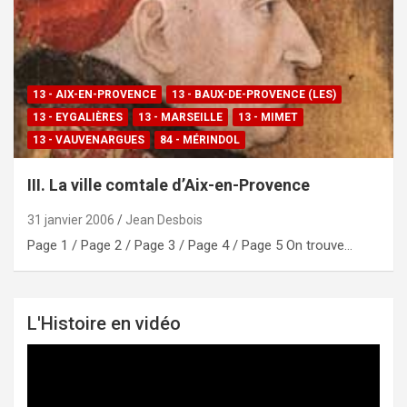
13 - AIX-EN-PROVENCE
13 - BAUX-DE-PROVENCE (LES)
13 - EYGALIÈRES
13 - MARSEILLE
13 - MIMET
13 - VAUVENARGUES
84 - MÉRINDOL
III. La ville comtale d’Aix-en-Provence
31 janvier 2006
Jean Desbois
Page 1 / Page 2 / Page 3 / Page 4 / Page 5 On trouve…
L'Histoire en vidéo