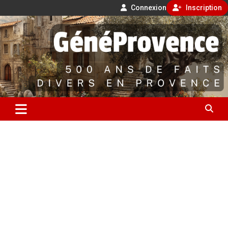
Connexion
Inscription
Aller
500 ans de faits divers en Provence
au
contenu
GénéProvence