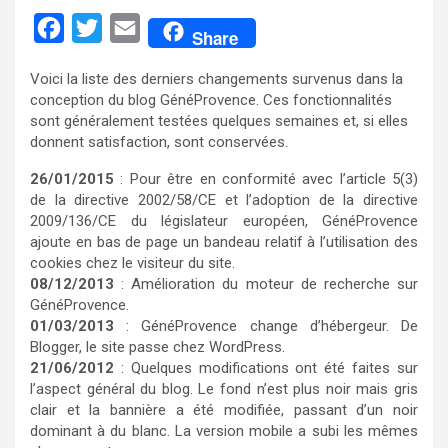
F
T
E
Share
a
w
m
Voici la liste des derniers changements survenus dans la
c
i
a
conception du blog GénéProvence. Ces fonctionnalités
e
t
i
sont généralement testées quelques semaines et, si elles
donnent satisfaction, sont conservées.
b
t
l
o
e
26/01/2015
: Pour être en conformité avec l’article 5(3)
de la directive 2002/58/CE et l’adoption de la directive
o
r
2009/136/CE du législateur européen, GénéProvence
k
ajoute en bas de page un bandeau relatif à l’utilisation des
cookies chez le visiteur du site.
08/12/2013
: Amélioration du moteur de recherche sur
GénéProvence.
01/03/2013
: GénéProvence change d’hébergeur. De
Blogger, le site passe chez WordPress.
21/06/2012
: Quelques modifications ont été faites sur
l’aspect général du blog. Le fond n’est plus noir mais gris
clair et la bannière a été modifiée, passant d’un noir
dominant à du blanc. La version mobile a subi les mêmes