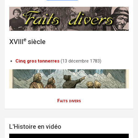
a
w
m
c
i
a
e
t
i
b
t
l
e
o
e
XVIII
siècle
o
r
k
Cinq gros tonnerres
(13 décembre 1783)
Faits divers
L'Histoire en vidéo