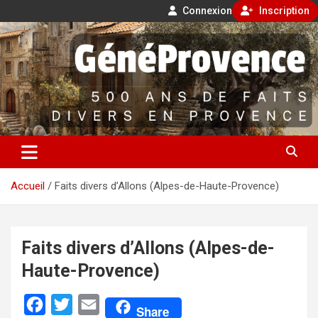
Connexion
Inscription
Aller
500 ans de faits divers en Provence
au
contenu
GénéProvence
Accueil
Faits divers d’Allons (Alpes-de-Haute-Provence)
Faits divers d’Allons (Alpes-de-
Haute-Provence)
F
T
E
Share