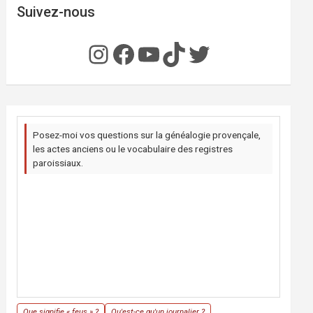
Suivez-nous
Instagram
Facebook
YouTube
TikTok
Twitter
Posez-moi vos questions sur la généalogie provençale,
les actes anciens ou le vocabulaire des registres
paroissiaux.
Que signifie « feus » ?
Qu'est-ce qu'un journalier ?