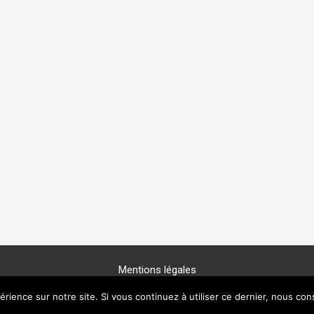
Mentions légales
Copyright © 2025 -
GénéProvence
érience sur notre site. Si vous continuez à utiliser ce dernier, nous con