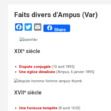
Faits divers d’Ampus (Var)
F
T
E
Share
a
w
m
c
i
a
e
t
i
XIX
e
siècle
b
t
l
o
e
Dispute conjugale
(10 avril 1895)
o
r
Une église dévalisée
(Ampus, 6 janvier 1895)
k
XVII
e
siècle
Une furieuse tempête
(8 août 1653)