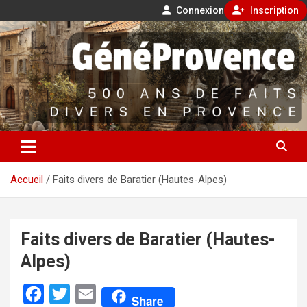
Connexion
Inscription
Aller
500 ans de faits divers en Provence
au
contenu
GénéProvence
Accueil
Faits divers de Baratier (Hautes-Alpes)
Faits divers de Baratier (Hautes-
Alpes)
F
T
E
Share