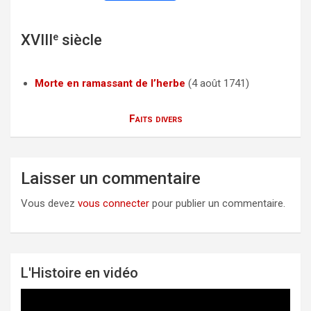
a
w
m
c
i
a
XVIII
e
siècle
e
t
i
b
t
l
Morte en ramassant de l’herbe
(4 août 1741)
o
e
o
r
Faits divers
k
Laisser un commentaire
Vous devez
vous connecter
pour publier un commentaire.
L'Histoire en vidéo