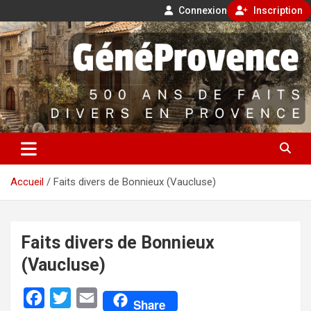
Connexion
Inscription
Aller
500 ans de faits divers en Provence
au
contenu
GénéProvence
Accueil
Faits divers de Bonnieux (Vaucluse)
Faits divers de Bonnieux
(Vaucluse)
F
T
E
Share