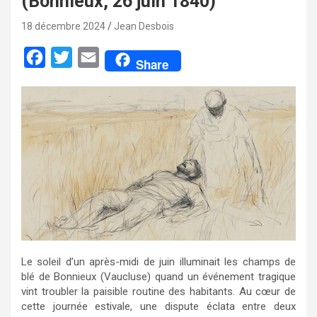
(Bonnieux, 26 juin 1840)
18 décembre 2024
Jean Desbois
F
T
E
Share
a
w
m
c
i
a
e
t
i
b
t
l
o
e
o
r
k
Le soleil d’un après-midi de juin illuminait les champs de
blé de Bonnieux (Vaucluse) quand un événement tragique
vint troubler la paisible routine des habitants. Au cœur de
cette journée estivale, une dispute éclata entre deux