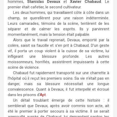
hommes,
Stanislas Devaux
et
Xavier Chabaud
. Le
premier était cafetier, le second cultivateur.
Les deux hommes, qui travaillaient côte à côte dans un
champ, se querellèrent pour une raison indéterminée.
Leurs camarades, témoins de la scène, tentèrent de les
séparer et de calmer les esprits. Ils y parvinrent
momentanément, mais la tension était palpable.
Alors que le travail reprenait, Devaux, emporté par la
colère, saisit sa faucille et s’en prit à Chabaud. D’un geste
vif, il porta un coup violent à la cuisse de sa victime, lui
infligeant une blessure profonde. Les autres
moissonneurs, horrifiés, assistèrent impuissants à cette
scène de violence.
Chabaud fut rapidement transporté sur une charrette à
l’hôpital où il reçut les premiers soins. Sa vie n’était pas en
danger, mais sa blessure nécessitait une longue
convalescence. Quant à Devaux, il fut interpellé et écroué
dans les prisons d’
Apt
.
Un détail troublant émerge de cette histoire : il
semblerait que Devaux, après avoir commis son acte, ait
été le premier à porter secours à sa victime. Il se serait
agenouillé auprès de Chabaud, lui demandant pardon les