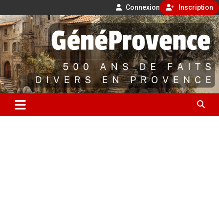
Connexion
Inscription
Aller
500 ans de faits divers en Provence
au
contenu
GénéProvence