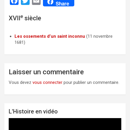
F
T
E
Share
a
w
m
e
XVII
siècle
c
i
a
e
t
i
b
t
l
Les ossements d’un saint inconnu
(11 novembre
1681)
o
e
o
r
k
Laisser un commentaire
Vous devez
vous connecter
pour publier un commentaire.
L'Histoire en vidéo