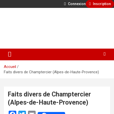
Connexion
Inscription
Aller
500 ans de faits divers en Provence
au
contenu
GénéProvence
Accueil
Faits divers de Champtercier (Alpes-de-Haute-Provence)
Faits divers de Champtercier
(Alpes-de-Haute-Provence)