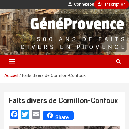
Connexion
Inscription
Aller
500 ans de faits divers en Provence
au
contenu
GénéProvence
Accueil
Faits divers de Cornillon-Confoux
Faits divers de Cornillon-Confoux
F
T
E
Share
a
w
m