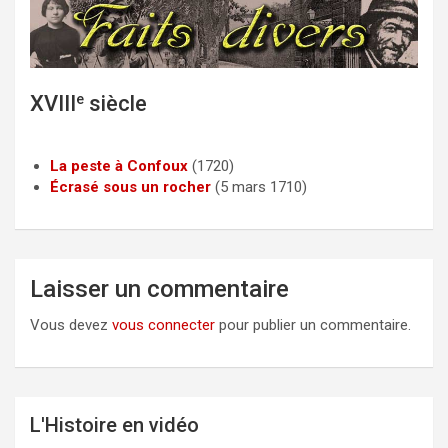
c
i
a
e
t
i
b
t
l
o
e
XVIII
e
siècle
o
r
k
La peste à Confoux
(1720)
Écrasé sous un rocher
(5 mars 1710)
Laisser un commentaire
Vous devez
vous connecter
pour publier un commentaire.
L'Histoire en vidéo