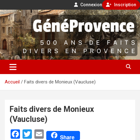
Connexion
Inscription
Aller
500 ans de faits divers en Provence
au
contenu
GénéProvence
Accueil
Faits divers de Monieux (Vaucluse)
Faits divers de Monieux
(Vaucluse)
F
T
E
Share