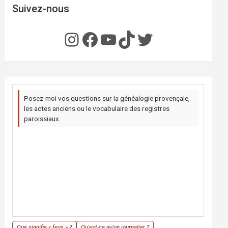
Suivez-nous
Instagram
Facebook
YouTube
TikTok
Twitter
Posez-moi vos questions sur la généalogie provençale,
les actes anciens ou le vocabulaire des registres
paroissiaux.
Que signifie « feus » ?
Qu'est-ce qu'un journalier ?