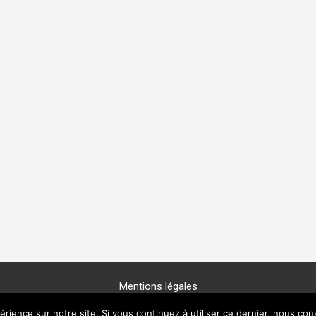
Mentions légales
Copyright © 2025 -
GénéProvence
érience sur notre site. Si vous continuez à utiliser ce dernier, nous con