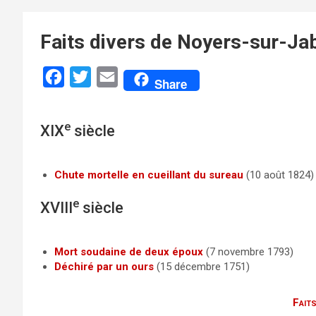
Faits divers de Noyers-sur-Ja
F
T
E
Share
a
w
m
c
i
a
e
XIX
siècle
e
t
i
b
t
l
Chute mortelle en cueillant du sureau
(10 août 1824)
o
e
e
o
r
XVIII
siècle
k
Mort soudaine de deux époux
(7 novembre 1793)
Déchiré par un ours
(15 décembre 1751)
Faits