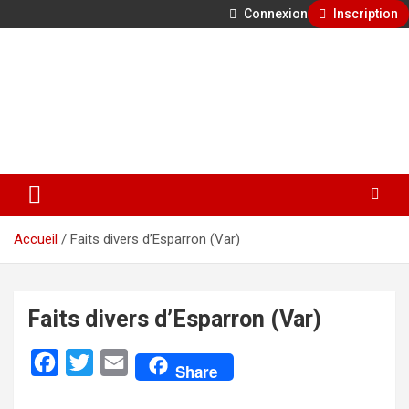
Connexion
Inscription
Aller
500 ans de faits divers en Provence
au
contenu
GénéProvence
Accueil
Faits divers d’Esparron (Var)
Faits divers d’Esparron (Var)
F
T
E
Share
a
w
m