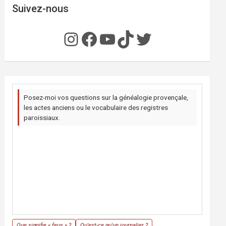
Suivez-nous
Instagram
Facebook
YouTube
TikTok
Twitter
Posez-moi vos questions sur la généalogie provençale,
les actes anciens ou le vocabulaire des registres
paroissiaux.
Que signifie « feus » ?
Qu'est-ce qu'un journalier ?