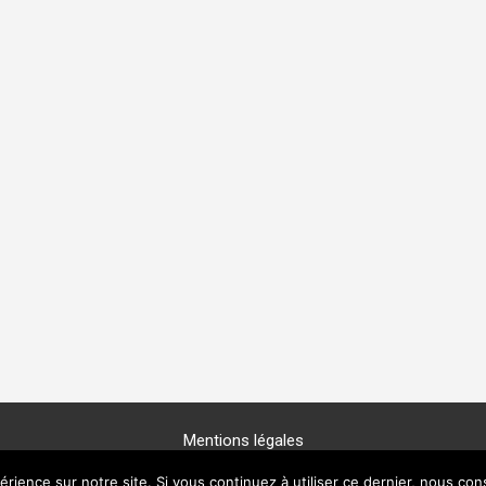
Mentions légales
Copyright © 2025 -
GénéProvence
érience sur notre site. Si vous continuez à utiliser ce dernier, nous con