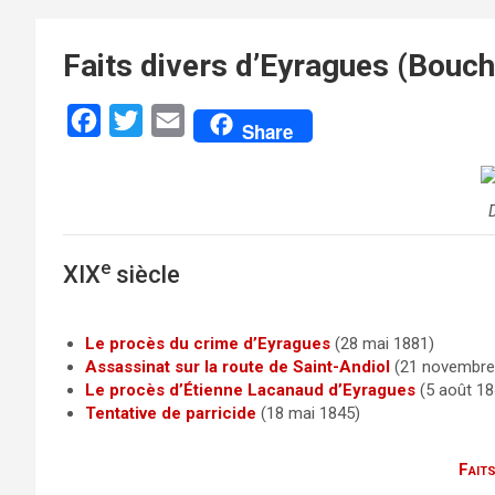
Faits divers d’Eyragues (Bouc
F
T
E
Share
a
w
m
c
i
a
e
t
i
b
t
l
e
XIX
siècle
o
e
o
r
Le procès du crime d’Eyragues
(28 mai 1881)
k
Assassinat sur la route de Saint-Andiol
(21 novembre
Le procès d’Étienne Lacanaud d’Eyragues
(5 août 18
Tentative de parricide
(18 mai 1845)
Faits