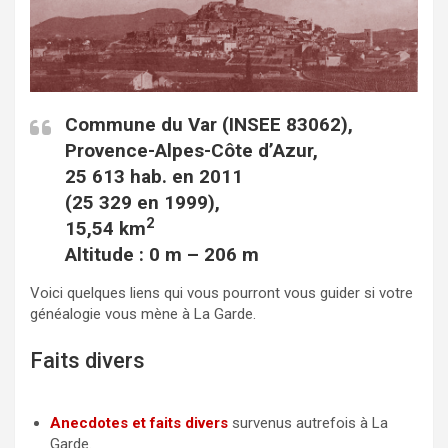
c
i
a
e
t
i
b
t
l
o
e
Commune du Var (INSEE 83062),
o
r
Provence-Alpes-Côte d’Azur,
k
25 613 hab. en 2011
(25 329 en 1999),
2
15,54 km
Altitude : 0 m – 206 m
Voici quelques liens qui vous pourront vous guider si votre
généalogie vous mène à La Garde.
Faits divers
Anecdotes et faits divers
survenus autrefois à La
Garde.