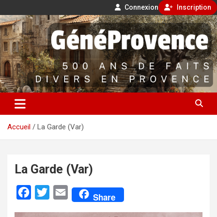
Connexion
Inscription
Aller
500 ans de faits divers en Provence
au
contenu
GénéProvence
Accueil
La Garde (Var)
La Garde (Var)
F
T
E
Share
a
w
m