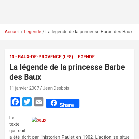
Accueil
Legende
La légende de la princesse Barbe des Baux
13 - BAUX-DE-PROVENCE (LES)
LEGENDE
La légende de la princesse Barbe
des Baux
11 janvier 2007
Jean Desbois
F
T
E
Share
a
w
m
Le
c
i
a
texte
e
t
i
qui suit
a été écrit par l’historien Paulet en 1902. L’action se situe
b
t
l