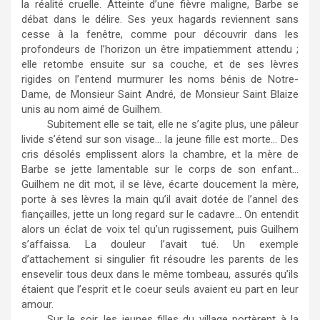
la réalité cruelle. Atteinte d’une fièvre maligne, Barbe se
débat dans le délire. Ses yeux hagards reviennent sans
cesse à la fenêtre, comme pour découvrir dans les
profondeurs de l’horizon un être impatiemment attendu ;
elle retombe ensuite sur sa couche, et de ses lèvres
rigides on l’entend murmurer les noms bénis de Notre-
Dame, de Monsieur Saint André, de Monsieur Saint Blaize
unis au nom aimé de Guilhem.
Subitement elle se tait, elle ne s’agite plus, une pâleur
livide s’étend sur son visage… la jeune fille est morte… Des
cris désolés emplissent alors la chambre, et la mère de
Barbe se jette lamentable sur le corps de son enfant…
Guilhem ne dit mot, il se lève, écarte doucement la mère,
porte à ses lèvres la main qu’il avait dotée de l’annel des
fiançailles, jette un long regard sur le cadavre… On entendit
alors un éclat de voix tel qu’un rugissement, puis Guilhem
s’affaissa. La douleur l’avait tué. Un exemple
d’attachement si singulier fit résoudre les parents de les
ensevelir tous deux dans le même tombeau, assurés qu’ils
étaient que l’esprit et le coeur seuls avaient eu part en leur
amour.
Sur le soir, les jeunes filles du village portèrent à la