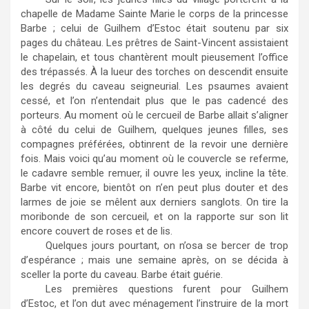
chapelle de Madame Sainte Marie le corps de la princesse
Barbe ; celui de Guilhem d’Estoc était soutenu par six
pages du château. Les prêtres de Saint-Vincent assistaient
le chapelain, et tous chantèrent moult pieusement l’office
des trépassés. À la lueur des torches on descendit ensuite
les degrés du caveau seigneurial. Les psaumes avaient
cessé, et l’on n’entendait plus que le pas cadencé des
porteurs. Au moment où le cercueil de Barbe allait s’aligner
à côté du celui de Guilhem, quelques jeunes filles, ses
compagnes préférées, obtinrent de la revoir une dernière
fois. Mais voici qu’au moment où le couvercle se referme,
le cadavre semble remuer, il ouvre les yeux, incline la tête.
Barbe vit encore, bientôt on n’en peut plus douter et des
larmes de joie se mêlent aux derniers sanglots. On tire la
moribonde de son cercueil, et on la rapporte sur son lit
encore couvert de roses et de lis.
Quelques jours pourtant, on n’osa se bercer de trop
d’espérance ; mais une semaine après, on se décida à
sceller la porte du caveau. Barbe était guérie.
Les premières questions furent pour Guilhem
d’Estoc, et l’on dut avec ménagement l’instruire de la mort