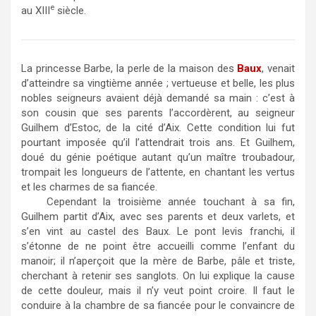
e
au XIII
siècle.
o
e
o
r
k
La princesse Barbe, la perle de la maison des
Baux
, venait
d’atteindre sa vingtième année ; vertueuse et belle, les plus
nobles seigneurs avaient déjà demandé sa main : c’est à
son cousin que ses parents l’accordèrent, au seigneur
Guilhem d’Estoc, de la cité d’Aix. Cette condition lui fut
pourtant imposée qu’il l’attendrait trois ans. Et Guilhem,
doué du génie poétique autant qu’un maître troubadour,
trompait les longueurs de l’attente, en chantant les vertus
et les charmes de sa fiancée.
Cependant la troisième année touchant à sa fin,
Guilhem partit d’Aix, avec ses parents et deux varlets, et
s’en vint au castel des Baux. Le pont levis franchi, il
s’étonne de ne point être accueilli comme l’enfant du
manoir; il n’aperçoit que la mère de Barbe, pâle et triste,
cherchant à retenir ses sanglots. On lui explique la cause
de cette douleur, mais il n’y veut point croire. Il faut le
conduire à la chambre de sa fiancée pour le convaincre de