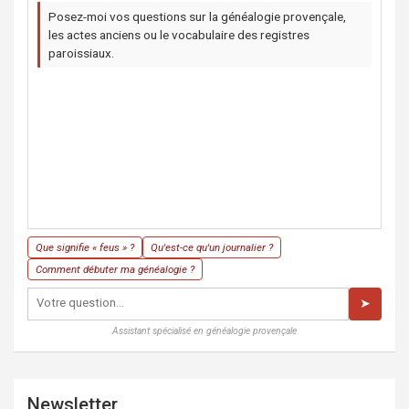
Posez-moi vos questions sur la généalogie provençale,
les actes anciens ou le vocabulaire des registres
paroissiaux.
Que signifie « feus » ?
Qu'est-ce qu'un journalier ?
Comment débuter ma généalogie ?
➤
Assistant spécialisé en généalogie provençale
Newsletter