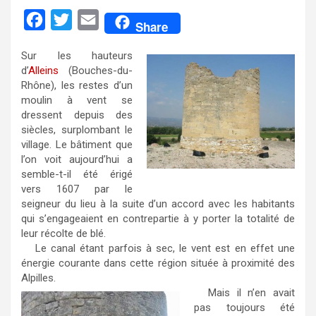
F
T
E
Share
a
w
m
Sur les hauteurs
c
i
a
d’
Alleins
(Bouches-du-
e
t
i
Rhône), les restes d’un
moulin à vent se
b
t
l
dressent depuis des
o
e
siècles, surplombant le
village. Le bâtiment que
o
r
l’on voit aujourd’hui a
k
semble-t-il été érigé
vers 1607 par le
seigneur du lieu à la suite d’un accord avec les habitants
qui s’engageaient en contrepartie à y porter la totalité de
leur récolte de blé.
Le canal étant parfois à sec, le vent est en effet une
énergie courante dans cette région située à proximité des
Alpilles.
Mais il n’en avait
pas toujours été