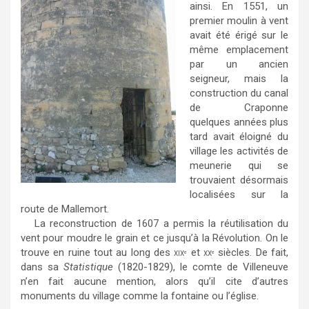
ainsi. En 1551, un
premier moulin à vent
avait été érigé sur le
même emplacement
par un ancien
seigneur, mais la
construction du canal
de Craponne
quelques années plus
tard avait éloigné du
village les activités de
meunerie qui se
trouvaient désormais
localisées sur la
route de Mallemort.
La reconstruction de 1607 a permis la réutilisation du
vent pour moudre le grain et ce jusqu’à la Révolution. On le
trouve en ruine tout au long des
et
siècles. De fait,
e
e
XIX
XX
dans sa
Statistique
(1820-1829), le comte de Villeneuve
n’en fait aucune mention, alors qu’il cite d’autres
monuments du village comme la fontaine ou l’église.