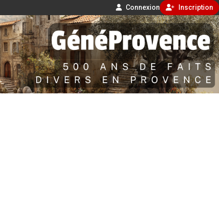
Connexion
Inscription
Aller
500 ans de faits divers en Provence
au
contenu
GénéProvence