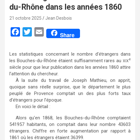
du-Rhône dans les années 1860
21 octobre 2025
Jean Desbois
F
T
E
Share
a
w
m
c
i
a
Les statistiques concernant le nombre d’étrangers dans
e
t
i
e
les Bouches-du-Rhône étaient suffisamment rares au
XIX
siècle pour que leur publication dans les années 1860 attire
b
t
l
l’attention du chercheur.
o
e
À la suite du travail de Joseph Mathieu, on apprit,
quoique sans réelle surprise, que le département le plus
o
r
peuplé de Provence comptait un des plus forts taux
k
d’étrangers pour l’époque.
En voici le détail :
Alors qu’en 1868, les Bouches-du-Rhône comptaient
541957 habitants, on comptait dans leur nombre 43603
étrangers. Chiffre en forte augmentation par rapport à
1861 où les étrangers étaient 36399.