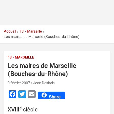
Accueil
13 - Marseille
Les maires de Marseille (Bouches-du-Rhône)
13 - MARSEILLE
Les maires de Marseille
(Bouches-du-Rhône)
9 février 2007
Jean Desbois
F
T
E
Share
a
w
m
e
XVIII
siècle
c
i
a