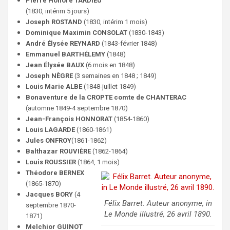
Pierre Honoré TARDIEU
(1830, intérim 5 jours)
Joseph ROSTAND
(1830, intérim 1 mois)
Dominique Maximin CONSOLAT
(1830-1843)
André Élysée REYNARD
(1843-février 1848)
Emmanuel BARTHÉLEMY
(1848)
Jean Élysée BAUX
(6 mois en 1848)
Joseph NÈGRE
(3 semaines en 1848 ; 1849)
Louis Marie ALBE
(1848-juillet 1849)
Bonaventure de la CROPTE comte de CHANTERAC
(automne 1849-4 septembre 1870)
Jean-François HONNORAT
(1854-1860)
Louis LAGARDE
(1860-1861)
Jules ONFROY
(1861-1862)
Balthazar ROUVIÈRE
(1862-1864)
Louis ROUSSIER
(1864, 1 mois)
Théodore BERNEX
(1865-1870)
Jacques BORY
(4
Félix Barret. Auteur anonyme, in
septembre 1870-
Le Monde illustré
, 26 avril 1890.
1871)
Melchior GUINOT