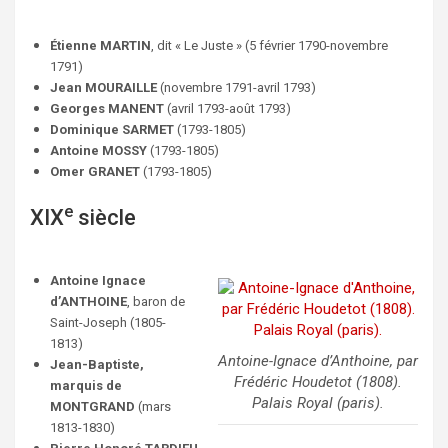
e
t
i
b
t
l
Étienne MARTIN
, dit « Le Juste » (5 février 1790-novembre
1791)
o
e
Jean MOURAILLE
(novembre 1791-avril 1793)
o
r
Georges MANENT
(avril 1793-août 1793)
Dominique SARMET
k
(1793-1805)
Antoine MOSSY
(1793-1805)
Omer GRANET
(1793-1805)
e
XIX
siècle
Antoine Ignace
d’ANTHOINE
, baron de
Saint-Joseph (1805-
1813)
Antoine-Ignace d’Anthoine, par
Jean-Baptiste,
Frédéric Houdetot (1808).
marquis de
Palais Royal (paris).
MONTGRAND
(mars
1813-1830)