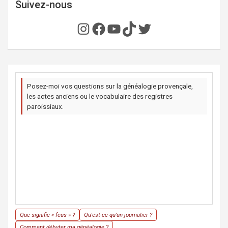
Suivez-nous
Instagram
Facebook
YouTube
TikTok
Twitter
Posez-moi vos questions sur la généalogie provençale,
les actes anciens ou le vocabulaire des registres
paroissiaux.
Que signifie « feus » ?
Qu'est-ce qu'un journalier ?
Comment débuter ma généalogie ?