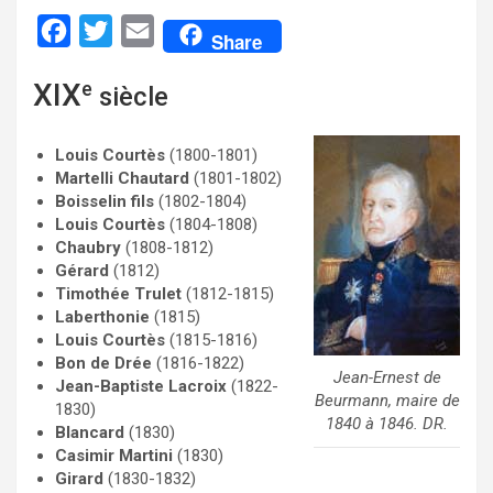
F
T
E
Share
a
w
m
XIX
e
siècle
c
i
a
e
t
i
Louis Courtès
(1800-1801)
b
t
l
Martelli Chautard
(1801-1802)
o
e
Boisselin fils
(1802-1804)
Louis Courtès
(1804-1808)
o
r
Chaubry
(1808-1812)
k
Gérard
(1812)
Timothée Trulet
(1812-1815)
Laberthonie
(1815)
Louis Courtès
(1815-1816)
Bon de Drée
(1816-1822)
Jean-Ernest de
Jean-Baptiste Lacroix
(1822-
Beurmann, maire de
1830)
1840 à 1846. DR.
Blancard
(1830)
Casimir Martini
(1830)
Girard
(1830-1832)