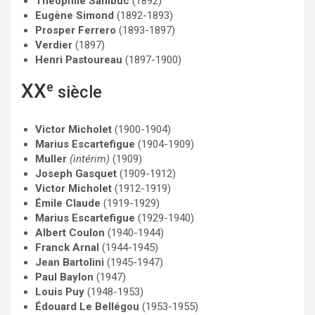
Théophile Sambuc
(1892)
Eugène Simond
(1892-1893)
Prosper Ferrero
(1893-1897)
Verdier
(1897)
Henri Pastoureau
(1897-1900)
XX
e
siècle
Victor Micholet
(1900-1904)
Marius Escartefigue
(1904-1909)
Muller
(intérim)
(1909)
Joseph Gasquet
(1909-1912)
Victor Micholet
(1912-1919)
Émile Claude
(1919-1929)
Marius Escartefigue
(1929-1940)
Albert Coulon
(1940-1944)
Franck Arnal
(1944-1945)
Jean Bartolini
(1945-1947)
Paul Baylon
(1947)
Louis Puy
(1948-1953)
Édouard Le Bellégou
(1953-1955)