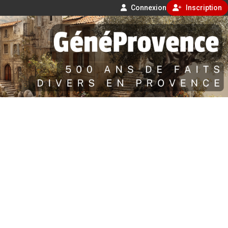
Connexion
Inscription
Aller
500 ans de faits divers en Provence
au
contenu
GénéProvence