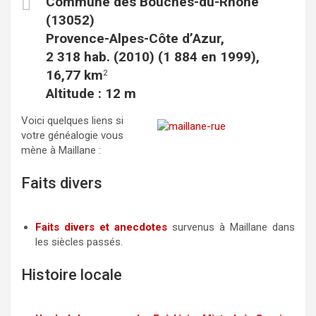
Commune des Bouches-du-Rhône
c
i
a
(13052)
e
t
i
Provence-Alpes-Côte d’Azur,
b
t
l
2 318 hab. (2010) (1 884 en 1999),
o
e
16,77 km
2
o
r
Altitude : 12 m
k
Voici quelques liens si
votre généalogie vous
mène à Maillane :
Faits divers
Faits divers et anecdotes
survenus à Maillane dans
les siècles passés.
Histoire locale