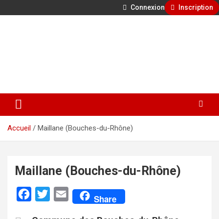
Connexion
Inscription
Aller
500 ans de faits divers en Provence
au
contenu
GénéProvence
Accueil
Maillane (Bouches-du-Rhône)
Maillane (Bouches-du-Rhône)
F
T
E
Share
a
w
m