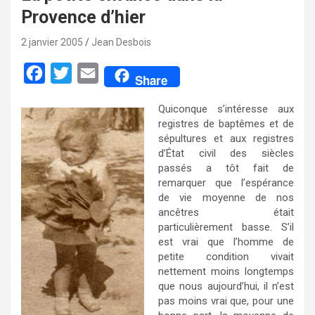
Provence d’hier
2 janvier 2005
Jean Desbois
F
T
E
Share
a
w
m
Quiconque s’intéresse aux
c
i
a
registres de baptêmes et de
e
t
i
sépultures et aux registres
d’État civil des siècles
b
t
l
passés a tôt fait de
o
e
remarquer que l’espérance
de vie moyenne de nos
o
r
ancêtres était
k
particulièrement basse. S’il
est vrai que l’homme de
petite condition vivait
nettement moins longtemps
que nous aujourd’hui, il n’est
pas moins vrai que, pour une