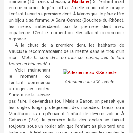
marraine (10 francs chacun, à
Maillane
) Si l’enfant avait
eu une nourrice, le père offrait à celle-ci une robe lorsque
l’enfant faisait sa première dent. À Manosque, le père offre
un bijou à sa femme. À Saint-Cannat (Bouches-du-Rhône),
les mères n’attendaient pas la première dent avec
impatience. C’est le moment où elles allaient commencer
à grossir !
À la chute de la première dent, les habitants de
Vaucluse recommandaient de la mettre dans le trou d’un
mur :
Mete ta dènt dins un trau de muraio, acò te fara
trouva un bèu coutèu.
Voici maintenant
le moment où
e
Arlésienne au XIX
siècle.
l’enfant commence
à ronger ses ongles.
Surtout ne le laissez
pas faire, il deviendrait fou ! Mais à Banon, on pensait que
les ongles longs protégeaient des maladies, tandis qu’à
Montfuron, ils empêchaient l’enfant de devenir voleur. À
Cabasse (Var), la première taille des ongles se faisait
toujours sous un rosier afin que l’enfant ait plus tard une
belle voix. À Méthamis, on ne coupait jamais les ongles le