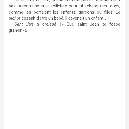
Cette fois encore, quand l’enfant faisait ses premiers
pas, la marraine était sollicitée pour lui acheter des robes,
comme les portaient les enfants, garçons ou filles. Le
pichot
cessait d’être un bébé, il devenait un enfant…
Sant Jan ti creissè
(« Que saint Jean te fasse
grandir »).