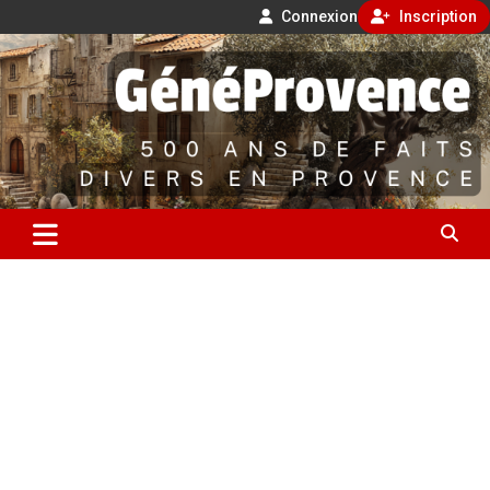
Connexion
Inscription
Aller
500 ans de faits divers en Provence
au
contenu
GénéProvence