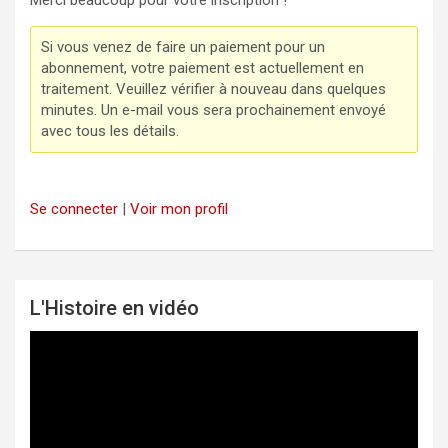
Merci beaucoup pour votre inscription !
c
i
a
e
t
i
Si vous venez de faire un paiement pour un
abonnement, votre paiement est actuellement en
b
t
l
traitement. Veuillez vérifier à nouveau dans quelques
o
e
minutes. Un e-mail vous sera prochainement envoyé
o
r
avec tous les détails.
k
Se connecter
|
Voir mon profil
L'Histoire en vidéo