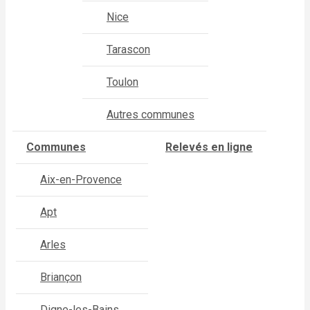
Nice
Tarascon
Toulon
Autres communes
Communes
Relevés en ligne
Aix-en-Provence
Apt
Arles
Briançon
Digne-les-Bains