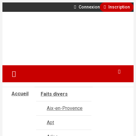
Connexion
Inscription
Aller
500 ans de faits divers en Provence
au
contenu
GénéProvence
Accueil
Faits divers
Aix-en-Provence
Apt