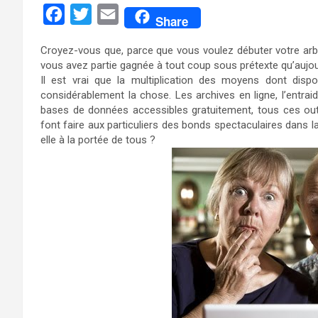
F
T
E
Share
a
w
m
Croyez-vous que, parce que vous voulez débuter votre arbre
c
i
a
vous avez partie gagnée à tout coup sous prétexte qu’aujourd
e
t
i
Il est vrai que la multiplication des moyens dont dispo
considérablement la chose. Les archives en ligne, l’entrai
b
t
l
bases de données accessibles gratuitement, tous ces out
o
e
font faire aux particuliers des bonds spectaculaires dans l
elle à la portée de tous ?
o
r
k