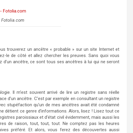
 Fotolia.com
s trouverez un ancêtre « probable » sur un site Internet et
sez-le de côté et allez chercher les preuves. Sans quoi vous
 d’un ancêtre, ce sont tous ses ancêtres à lui qui ne seront
gie. Il m’est souvent arrivé de lire un registre sans réelle
race d’un ancêtre. C’est par exemple en consultant un registre
avec stupéfaction qu’un de mes ancêtres avait été condamné
e détient ce genre d’informations. Alors, lisez ! Lisez tout ce
istres paroissiaux et d’état civil évidemment, mais aussi les
ivres de raison, tout, tout, tout. Ne comptez pas les heures
ives préféré. Et alors, vous ferez des découvertes aussi