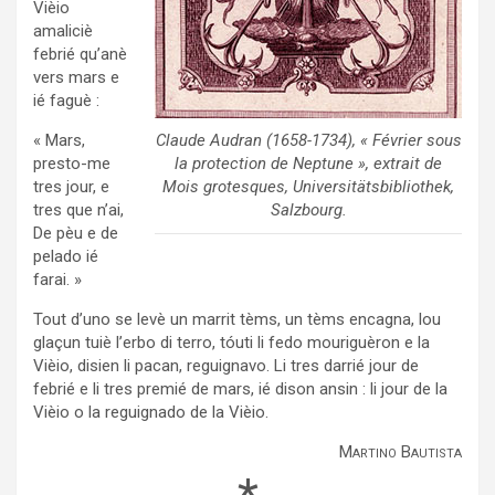
Vièio
amaliciè
febrié qu’anè
vers mars e
ié faguè :
Claude Audran (1658-1734), « Février sous
« Mars,
la protection de Neptune », extrait de
presto-me
Mois grotesques
, Universitätsbibliothek,
tres jour, e
Salzbourg.
tres que n’ai,
De pèu e de
pelado ié
farai. »
Tout d’uno se levè un marrit tèms, un tèms encagna, lou
glaçun tuiè l’erbo di terro, tóuti li fedo mouriguèron e la
Vièio, disien li pacan, reguignavo. Li tres darrié jour de
febrié e li tres premié de mars, ié dison ansin : li jour de la
Vièio o la reguignado de la Vièio.
Martino Bautista