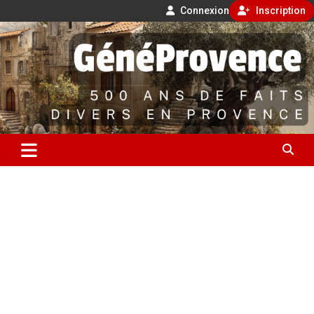
Connexion
Inscription
Aller
500 ans de faits divers en Provence
au
contenu
GénéProvence