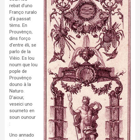
rebat d’uno
Franço ruralo
d’à passat
tèms. En
Prouvènço,
dins forço
d’entre éli, se
parlo de la
Vièio. Es lou
noum que lou
pople de
Prouvènço
douno à la
Naturo.
D’aiour,
veseici uno
sourneto en
soun ounour
:
Uno annado