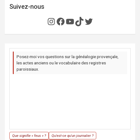
Suivez-nous
Instagram
Facebook
YouTube
TikTok
Twitter
Posez-moi vos questions sur la généalogie provençale,
les actes anciens ou le vocabulaire des registres
paroissiaux.
Que signifie « feus » ?
Qu'est-ce qu'un journalier ?