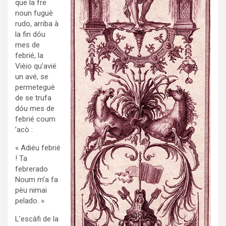
que la fre
noun fuguè
rudo, arriba à
la fin dóu
mes de
febrié, la
Vièio qu’avié
un avé, se
per­me­te­guè
de se trufa
dóu mes de
febrié coum
’acò :
« Adiéu febrié
! Ta
febrerado
Noum m’a fa
pèu nimai
pelado. »
L’escàfi de la