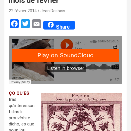
mois de février
22 février 2014
Jean Desbois
F
T
E
Share
a
w
m
c
i
a
e
t
i
b
t
l
o
e
o
r
k
ÇO QU’ES
tras
qu’interessan
t dins li
prouvèrbi e
dicho, es que
soun lou