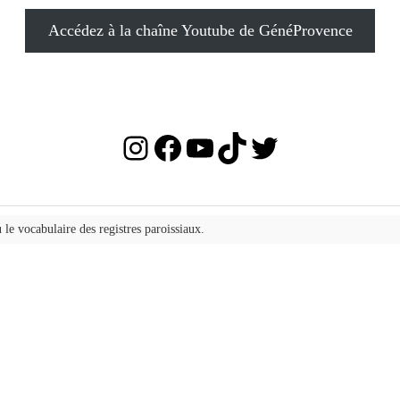
Accédez à la chaîne Youtube de GénéProvence
Instagram
Facebook
YouTube
TikTok
Twitter
 le vocabulaire des registres paroissiaux.