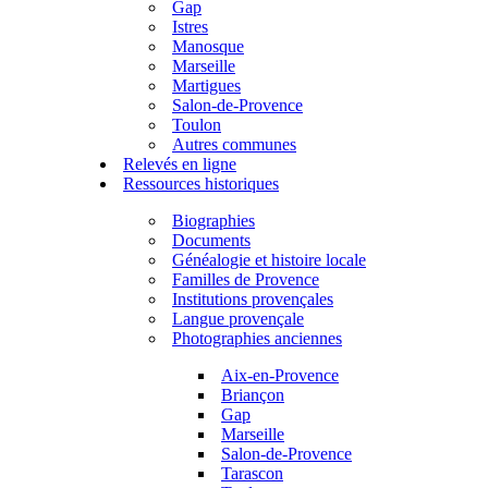
Gap
Istres
Manosque
Marseille
Martigues
Salon-de-Provence
Toulon
Autres communes
Relevés en ligne
Ressources historiques
Biographies
Documents
Généalogie et histoire locale
Familles de Provence
Institutions provençales
Langue provençale
Photographies anciennes
Aix-en-Provence
Briançon
Gap
Marseille
Salon-de-Provence
Tarascon