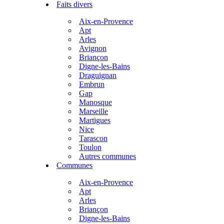
Faits divers
Aix-en-Provence
Apt
Arles
Avignon
Briançon
Digne-les-Bains
Draguignan
Embrun
Gap
Manosque
Marseille
Martigues
Nice
Tarascon
Toulon
Autres communes
Communes
Aix-en-Provence
Apt
Arles
Briançon
Digne-les-Bains