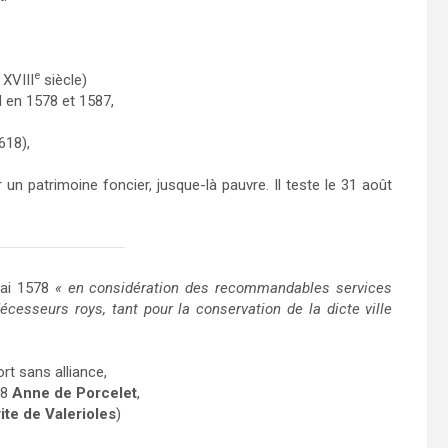
e
 XVIII
siècle)
 en 1578 et 1587,
618),
un patrimoine foncier, jusque-là pauvre. Il teste le 31 août
mai 1578
« en considération des recommandables services
écesseurs roys, tant pour la conservation de la dicte ville
rt sans alliance,
08
Anne de Porcelet
,
te de Valerioles
)