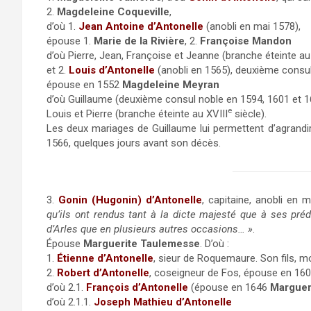
2.
Magdeleine Coqueville
,
d’où 1.
Jean Antoine d’Antonelle
(anobli en mai 1578),
épouse 1.
Marie de la Rivière
, 2.
Françoise Mandon
d’où Pierre, Jean, Françoise et Jeanne (branche éteinte au
et 2.
Louis d’Antonelle
(anobli en 1565), deuxième consul
épouse en 1552
Magdeleine Meyran
d’où Guillaume (deuxième consul noble en 1594, 1601 et 1
e
Louis et Pierre (branche éteinte au XVIII
siècle).
Les deux mariages de Guillaume lui permettent d’agrandir 
1566, quelques jours avant son décès.
3.
Gonin (Hugonin) d’Antonelle
, capitaine, anobli en 
qu’ils ont rendus tant à la dicte majesté que à ses préd
d’Arles que en plusieurs autres occasions… »
.
Épouse
Marguerite Taulemesse
. D’où :
1.
Étienne d’Antonelle
, sieur de Roquemaure. Son fils, mo
2.
Robert d’Antonelle
, coseigneur de Fos, épouse en 16
d’où 2.1.
François d’Antonelle
(épouse en 1646
Margueri
d’où 2.1.1.
Joseph Mathieu d’Antonelle