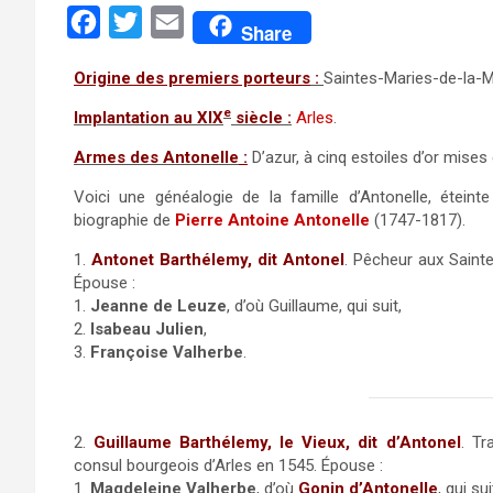
F
T
E
Share
a
w
m
Origine des premiers porteurs
:
Saintes-Maries-de-la-M
c
i
a
e
Implantation au XIX
siècle :
Arles
.
e
t
i
b
t
l
Armes des Antonelle
:
D’azur, à cinq estoiles d’or mises 
o
e
Voici une généalogie de la famille d’Antonelle, éteint
o
r
biographie de
Pierre Antoine Antonelle
(1747-1817).
k
1.
Antonet Barthélemy, dit Antonel
. Pêcheur aux Saint
Épouse :
1.
Jeanne de Leuze
, d’où Guillaume, qui suit,
2.
Isabeau Julien
,
3.
Françoise Valherbe
.
2.
Guillaume Barthélemy, le Vieux, dit d’Antonel
. Tr
consul bourgeois d’Arles en 1545. Épouse :
1.
Magdeleine Valherbe
, d’où
Gonin d’Antonelle
, qui sui