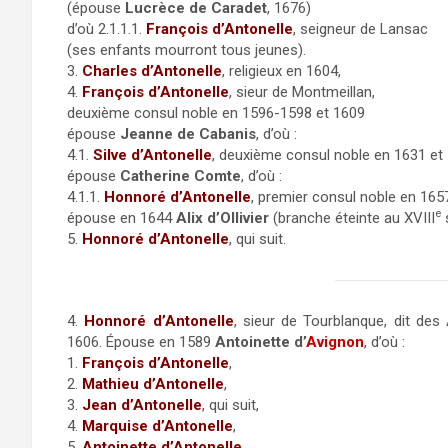
(épouse
Lucrèce de Caradet
, 1676)
d’où 2.1.1.1.
François d’Antonelle
, seigneur de Lansac
(ses enfants mourront tous jeunes).
3.
Charles d’Antonelle
, religieux en 1604,
4.
François d’Antonelle
, sieur de Montmeillan,
deuxième consul noble en 1596-1598 et 1609
épouse
Jeanne de Cabanis
, d’où :
4.1.
Silve d’Antonelle
, deuxième consul noble en 1631 et
épouse
Catherine Comte
, d’où :
4.1.1.
Honnoré d’Antonelle
, premier consul noble en 165
e
épouse en 1644
Alix d’Ollivier
(branche éteinte au XVIII
s
5.
Honnoré d’Antonelle
, qui suit.
4.
Honnoré d’Antonelle
, sieur de Tourblanque, dit des 
1606. Épouse en 1589
Antoinette d’
Avignon
, d’où :
1.
François d’Antonelle
,
2.
Mathieu d’Antonelle
,
3.
Jean d’Antonelle
, qui suit,
4.
Marquise d’Antonelle
,
5.
Antoinette d’Antonelle
,