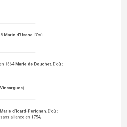
635
Marie d’Usane
. D’où :
e en 1664
Marie de Bouchet
. D’où :
 Vinsargues
)
Marie d’Icard-Perignan
. D’où :
 sans alliance en 1754,