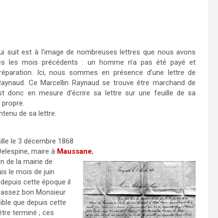
qui suit est à l’image de nombreuses lettres que nous avons
es les mois précédents : un homme n’a pas été payé et
éparation. Ici, nous sommes en présence d’une lettre de
 Raynaud. Ce Marcellin Raynaud se trouve être marchand de
est donc en mesure d’écrire sa lettre sur une feuille de sa
 propre.
ntenu de sa lettre.
aille le 3 décembre 1868
elespine, maire à
Maussane
,
n de la mairie de
s le mois de juin
e depuis cette époque il
re assez bon Monsieur
ible que depuis cette
être terminé ; ces