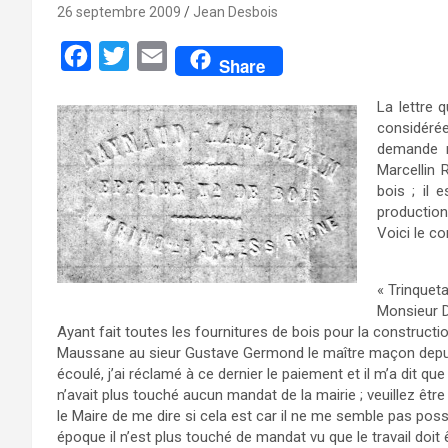
26 septembre 2009
Jean Desbois
F
T
E
Share
a
w
m
La lettre 
c
i
a
considéré
e
t
i
demande r
Marcellin
b
t
l
bois ; il 
o
e
production
Voici le co
o
r
k
« Trinquet
Monsieur D
Ayant fait toutes les fournitures de bois pour la constructio
Maussane au sieur Gustave Germond le maître maçon depui
écoulé, j’ai réclamé à ce dernier le paiement et il m’a dit qu
n’avait plus touché aucun mandat de la mairie ; veuillez êt
le Maire de me dire si cela est car il ne me semble pas poss
époque il n’est plus touché de mandat vu que le travail doit 