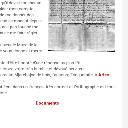
qu’il devait toucher un
solder mon compte ;
n de me donner des
uché de mandat depuis
n aurait pas touché me
in de me faire régler
sieur le Maire de la
je vous donne et merci
ente d’être honoré d’une réponse au plus tôt
e croire votre très humble et dévoué serviteur.
rcellin M[archa]nd de bois, faubourg Trinquetaille, à
Arles
e
. »
t écrit dans un français très correct et l’orthographe est tout
ecte.
Documents