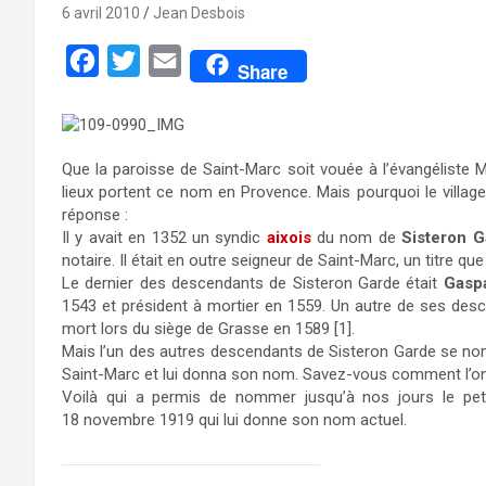
6 avril 2010
Jean Desbois
F
T
E
Share
a
w
m
c
i
a
e
t
i
Que la paroisse de Saint-Marc soit vouée à l’évangéliste
b
t
l
lieux portent ce nom en Provence. Mais pourquoi le village 
réponse :
o
e
Il y avait en 1352 un syndic
aixois
du nom de
Sisteron G
o
r
notaire. Il était en outre seigneur de Saint-Marc, un titre qu
Le dernier des descendants de Sisteron Garde était
Gasp
k
1543 et président à mortier en 1559. Un autre de ses desce
mort lors du siège de Grasse en 1589 [1].
Mais l’un des autres descendants de Sisteron Garde se n
Saint-Marc et lui donna son nom. Savez-vous comment l’on
Voilà qui a permis de nommer jusqu’à nos jours le pet
18 novembre 1919 qui lui donne son nom actuel.