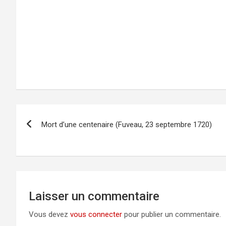
Navigation
Mort d’une cen­te­nai­re (Fu­veau, 23 sep­tem­bre 1720)
de
l’article
Laisser un commentaire
Vous devez
vous connecter
pour publier un commentaire.