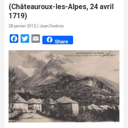
(Châteauroux-les-Alpes, 24 avril
1719)
28 janvier 2012
Jean Desbois
F
T
E
Share
a
w
m
c
i
a
e
t
i
b
t
l
o
e
o
r
k