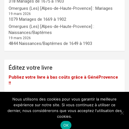
318 Mariages de 1675 à 1903
Omergues (Les) [Alpes-de-Haute-Provence] : Mariages
19 mars 2026
1079 Mariages de 1669 à 1902
Omergues (Les) [Alpes-de-Haute-Provence] :
Naissances/Baptêmes
19 mars 2026
4844 Naissances/Baptêmes de 1649 à 1903
Éditez votre livre
Publiez votre livre à bas coûts grâce à GénéProvence
!!
Nous utilisons des cookies pour vous garantir la meilleure
expérience sur notre site. Si vous continuez à utiliser ce
dernier, nous considérerons que vous acceptez l'utilisation des
Mentions légales
cookies.
Copyright © 2025 -
GénéProvence
OK