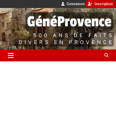
Connexion
Inscription
Aller
500 ans de faits divers en Provence
au
contenu
GénéProvence