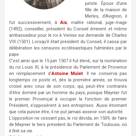
juriste. Époux d’une
fille de la maison de
Merles, d’Avignon, il
fut successivement, à
Aix
, maître rational, juge-mage
(1492), conseiller, président du Conseil éminent et même
ambassadeur pour le roi à Venise sur demande de Charles
VIII (1501). Lorsqu’il était président du Conseil, il cassa par
délibération les censures ecclésiastiques fulminées par le
pape.
C’est ainsi que le 15 juin 1507 il fut élevé, sur la nomination
du roi Louis XI, à la présidence du Parlement de Provence
en remplacement d’
Antoine Mulet
. Il ne conserva pas
longtemps ce poste et, dès la première année, se trouva
croisé avec ceux de son corps, qui, peut-être contrariés
d’être dominé par un homme du pays, puisque Maynier fut
le premier Provençal à occuper la fonction de premier
Président, s’opposèrent à ses entreprises. Aussi étonnant
que cela puisse être, il ne put jamais asseoir son autorité.
L’opposition ne cessant pas, le roi décida, en 1509, de faire
de Maynier le tiers président du Parlement de Toulouse, où
il finit sa vie.