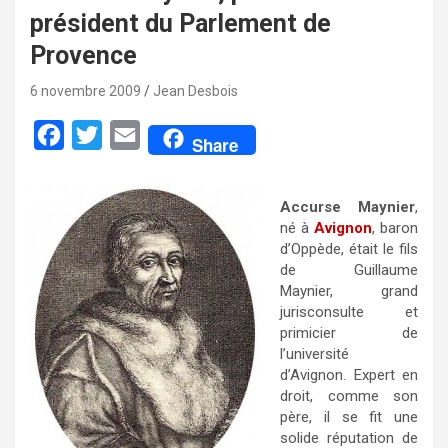
président du Parlement de
Provence
6 novembre 2009
Jean Desbois
F
T
E
Share
a
w
m
c
i
a
Accurse Maynier
,
e
t
i
né à
Avignon
, baron
d’Oppède, était le fils
b
t
l
de Guillaume
o
e
Maynier, grand
jurisconsulte et
o
r
primicier de
k
l’université
d’Avignon. Expert en
droit, comme son
père, il se fit une
solide réputation de