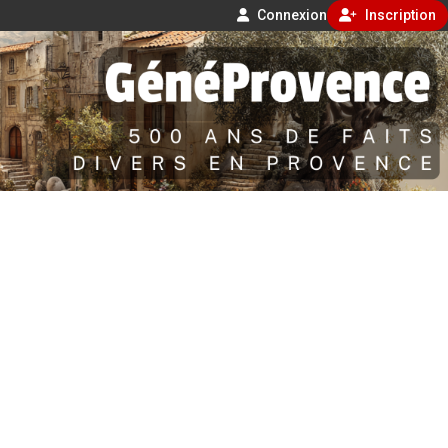
Connexion
Inscription
Aller
500 ans de faits divers en Provence
au
contenu
GénéProvence