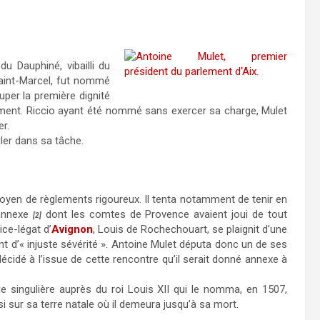
e du Dauphiné, vibailli du
Saint-Marcel, fut nommé
per la première dignité
sement. Riccio ayant été nommé sans exercer sa charge, Mulet
r.
uler dans sa tâche.
moyen de règlements rigoureux. Il tenta notamment de tenir en
d’annexe
dont les comtes de Provence avaient joui de tout
[2]
ice-légat d’
Avignon
, Louis de Rochechouart, se plaignit d’une
iant d’« injuste sévérité ». Antoine Mulet députa donc un de ses
décidé à l’issue de cette rencontre qu’il serait donné annexe à
me singulière auprès du roi Louis XII qui le nomma, en 1507,
i sur sa terre natale où il demeura jusqu’à sa mort.