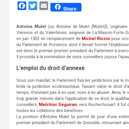
F
T
E
Share
a
w
m
c
i
a
Antoine Mulet
(ou Antoine de Mulet
[Muleti]
), originair
e
t
i
Viennois et du Valentinois, seigneur de La Maison-Forte-
en juin 1502 en remplacement de
Michel Riccio
pour occu
b
t
l
du Parlement de Provence, dont il devait former l’établis
o
e
est donc le premier premier président du Parlement à exerce
Il procéda à la nomination de onze conseillers
pour l’épa
o
r
[1]
k
L’emploi du droit d’annexe
Sous son mandat, le Parlement fixa les juridictions par le 
bride la juridiction ecclésiastique, faisant valoir le droit 
temps, n’hésitant pas à en user, voire à en abuser. Ainsi, le v
trop grande minutie dans l’application de ce droit, le qualif
conseillers,
Melchior Séguiran
, vers Rochechouart. Il fut 
toutes les collations des bénéfices.
La position d’Antoine Mulet lui permit de jouir d’une esti
premier président du Parlement de Grenoble, retournant ains