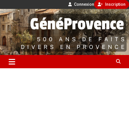
Connexion
Inscription
Aller
500 ans de faits divers en Provence
au
contenu
GénéProvence