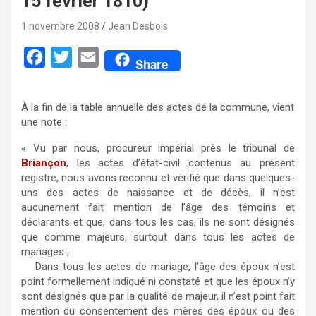
15 février 1810)
1 novembre 2008
Jean Desbois
F
T
E
Share
a
w
m
c
i
a
À la fin de la table annuelle des actes de la commune, vient
e
t
i
une note :
b
t
l
« Vu par nous, procureur impérial près le tribunal de
o
e
Briançon
, les actes d’état-civil contenus au présent
registre, nous avons reconnu et vérifié que dans quelques-
o
r
uns des actes de naissance et de décès, il n’est
k
aucunement fait mention de l’âge des témoins et
déclarants et que, dans tous les cas, ils ne sont désignés
que comme majeurs, surtout dans tous les actes de
mariages ;
Dans tous les actes de mariage, l’âge des époux n’est
point formellement indiqué ni constaté et que les époux n’y
sont désignés que par la qualité de majeur, il n’est point fait
mention du consentement des mères des époux ou des