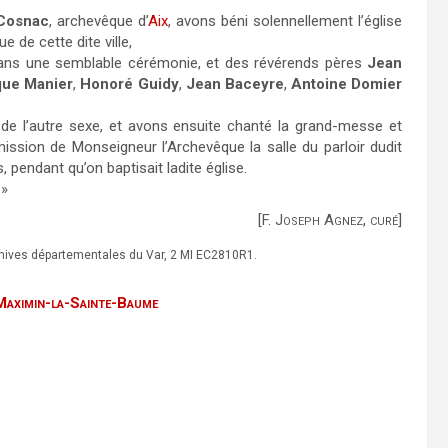
 Cosnac
, archevêque d’
Aix
, avons béni solennellement l’église
 de cette dite ville,
 dans une semblable cérémonie, et des révérends pères
Jean
que Manier
,
Honoré Guidy
,
Jean Baceyre
,
Antoine Domier
 de l’autre sexe, et avons ensuite chanté la grand-messe et
sion de Monseigneur l’Archevêque la salle du parloir dudit
 pendant qu’on baptisait ladite église.
 »
[F. Joseph Agnez, curé]
rchives départementales du Var, 2 MI EC2810R1.
-Maximin-la-Sainte-Baume