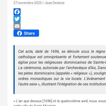
27 novembre 2025
Jean Desbois
F
a
T
Share
c
w
E
e
i
m
b
t
a
Cet acte, daté de 1696, se déroule sous le règne 
o
t
i
catholique est omniprésente et fortement soutenue p
o
e
l
église pour les religieuses dominicaines de Sainte
La cérémonie, autorisée par l’archevêque d’Aix, Danie
k
r
les pères dominicains (appelés « religieux »), soulign
ordres monastiques sur la vie locale. L’événement 
l’autre sexe », illustrant l’intégration de ces institutio
« L’an que dessus [1696] et le quatorzième avril, nous sous