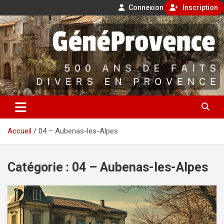
Connexion
Inscription
Aller
500 ans de faits divers en Provence
au
contenu
GénéProvence
Accueil
04 – Aubenas-les-Alpes
Catégorie :
04 – Aubenas-les-Alpes