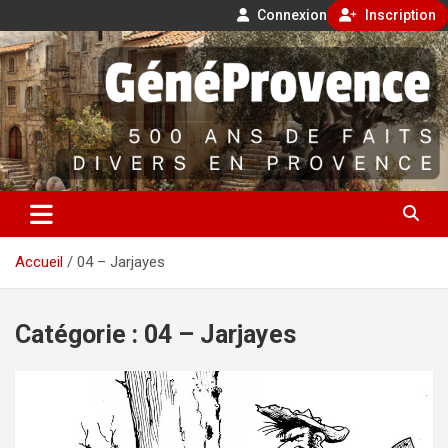
Connexion
Inscription
Aller
500 ans de faits divers en Provence
au
contenu
GénéProvence
Accueil
04 – Jarjayes
Catégorie :
04 – Jarjayes