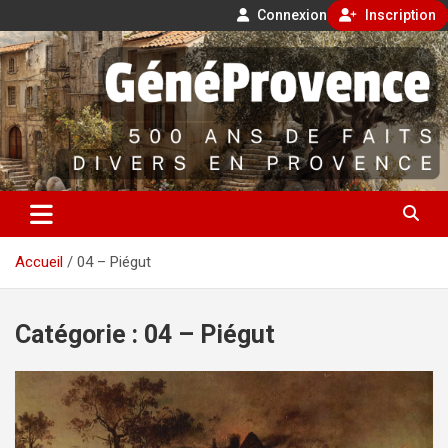
Connexion
Inscription
Aller
500 ans de faits divers en Provence
au
contenu
GénéProvence
Accueil
04 – Piégut
Catégorie :
04 – Piégut