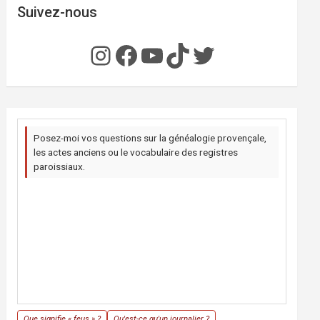
Suivez-nous
Instagram
Facebook
YouTube
TikTok
Twitter
Posez-moi vos questions sur la généalogie provençale,
les actes anciens ou le vocabulaire des registres
paroissiaux.
Que signifie « feus » ?
Qu'est-ce qu'un journalier ?