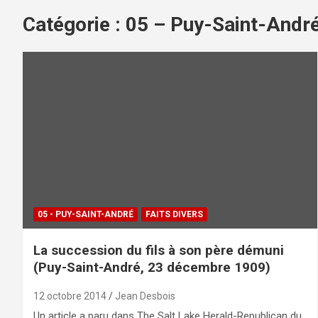
Catégorie :
05 – Puy-Saint-Andr
05 - PUY-SAINT-ANDRÉ
FAITS DIVERS
La succession du fils à son père démuni
(Puy-Saint-André, 23 décembre 1909)
12 octobre 2014
Jean Desbois
Un article a paru dans The Salt Lake Herald-Republican du