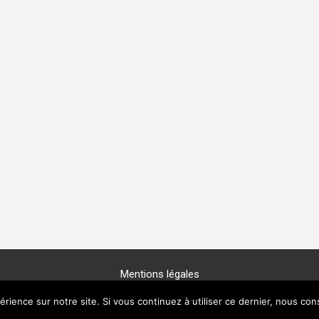
Mentions légales
Copyright © 2025 -
GénéProvence
érience sur notre site. Si vous continuez à utiliser ce dernier, nous con