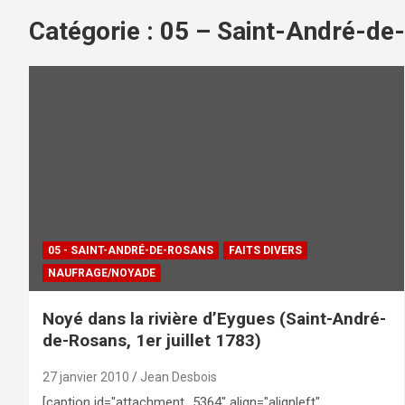
Catégorie :
05 – Saint-André-de
05 - SAINT-ANDRÉ-DE-ROSANS
FAITS DIVERS
NAUFRAGE/NOYADE
Noyé dans la rivière d’Eygues (Saint-André-
de-Rosans, 1er juillet 1783)
27 janvier 2010
Jean Desbois
[caption id="attachment_5364" align="alignleft"