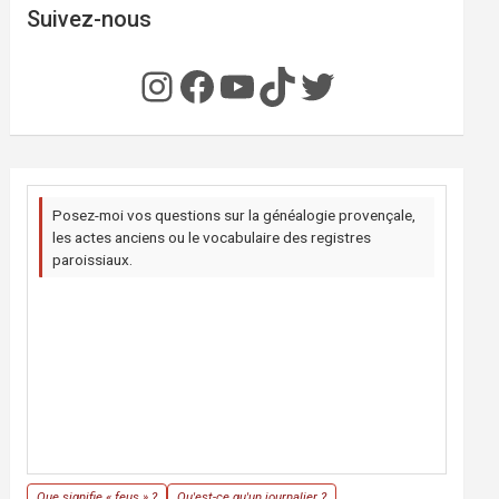
Suivez-nous
Instagram
Facebook
YouTube
TikTok
Twitter
Posez-moi vos questions sur la généalogie provençale,
les actes anciens ou le vocabulaire des registres
paroissiaux.
Que signifie « feus » ?
Qu'est-ce qu'un journalier ?