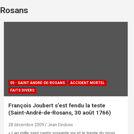
-Rosans
05 - SAINT-ANDRÉ-DE-ROSANS
ACCIDENT MORTEL
FAITS DIVERS
François Joubert s’est fendu la teste
(Saint-André-de-Rosans, 30 août 1766)
28 décembre 2009
Jean Desbois
« Lan mille sept cents soixante six et le trente du mois