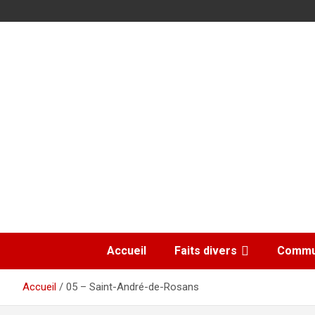
Aller
au
500 ans de faits divers en Provence
contenu
GénéProvence
Accueil
Faits divers
Commu
Accueil
05 – Saint-André-de-Rosans