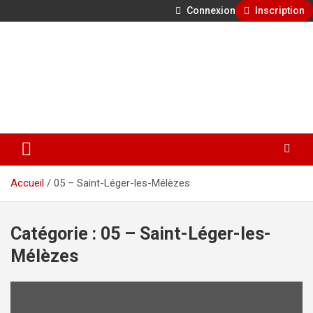
Connexion
Inscription
Aller
500 ans de faits divers en Provence
au
contenu
GénéProvence
Accueil
05 – Saint-Léger-les-Mélèzes
Catégorie :
05 – Saint-Léger-les-
Mélèzes