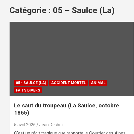
Catégorie :
05 – Saulce (La)
05 - SAULCE (LA)
ACCIDENT MORTEL
ANIMAL
FAITS DIVERS
Le saut du troupeau (La Saulce, octobre
1865)
5 avril 2026
Jean Desbois
C’est un récit tragique que rapporta le Courrier des Alpes