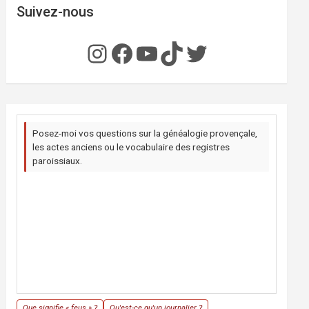
Suivez-nous
Instagram
Facebook
YouTube
TikTok
Twitter
Posez-moi vos questions sur la généalogie provençale,
les actes anciens ou le vocabulaire des registres
paroissiaux.
Que signifie « feus » ?
Qu'est-ce qu'un journalier ?