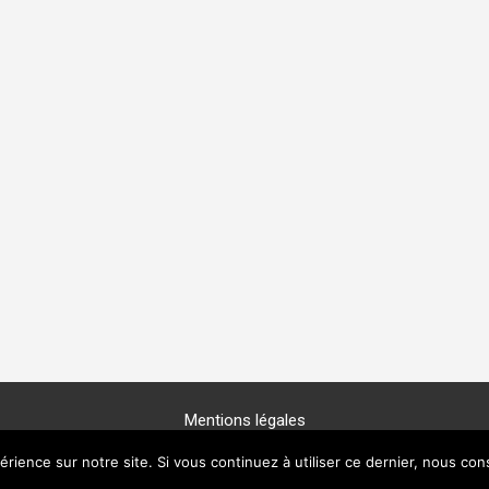
Mentions légales
Copyright © 2025 -
GénéProvence
érience sur notre site. Si vous continuez à utiliser ce dernier, nous con