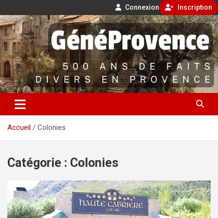
Connexion
Inscription
Aller
500 ans de faits divers en Provence
au
contenu
GénéProvence
Accueil
Colonies
Catégorie :
Colonies