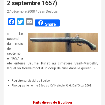
2 septembre 1657)
27 décembre 2008
Jean Desbois
F
T
E
Share
a
w
m
« Le
c
i
a
second
e
t
i
du mois
de
b
t
l
septembr
o
e
e 1657 a
été enterré
Jaume Pinet
au cimetière Saint-Marcellin,
o
r
lequel on trouva mort d’un coup de fusil dans le gosier… »
k
Registre paroissial de Boulbon
Photographie : Arme à feu du XVII
siècle. © G. Dall’Orto, 2008.
e
Faits divers de Boulbon