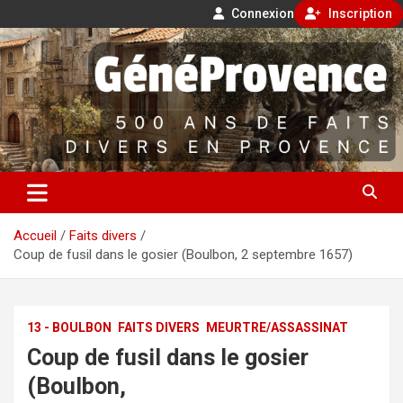
Connexion
Inscription
Aller
500 ans de faits divers en Provence
au
contenu
GénéProvence
Accueil
Faits divers
Coup de fusil dans le gosier (Boulbon, 2 septembre 1657)
13 - BOULBON
FAITS DIVERS
MEURTRE/ASSASSINAT
Coup de fusil dans le gosier
(Boulbon,