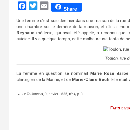
F
T
E
Share
a
w
m
Une femme s’est suicidée hier dans une maison de la rue de 
c
i
a
une chambre sur le derrière de la maison, et elle a enc
e
t
i
Reynaud
médecin, qui avait été appelé, a reconnu que to
suicide. Il y a quelque temps, cette malheureuse tenta de s
b
t
l
o
e
o
r
Toulon, rue d
k
La femme en question se nommait
Marie Rose Barbe 
chirurgien de la Marine, et de
Marie-Claire Bech
. Elle étai
o
Le Toulonnais
, 9 janvier 1835, n
4, p. 3.
Faits dive