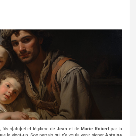
, fils n[atu]rel et légitime de
Jean
et de
Marie Robert
par la
que le vingt-un. Son parrain qui n’a voulu venir signer
Antoine