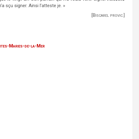
 n’a sçu signer. Ainsi l’atteste je. »
[Biscarel provic.]
intes-Maries-de-la-Mer