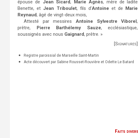
épouse de
Jean Sicard
,
Marie Agnès
, mère de ladite
Benette, et
Jean Triboulet
, fils d’
Antoine
et de
Marie
Reynaud
, âgé de vingt-deux mois,
Attesté par messires
Antoine Sylvestre Viborel
,
prêtre,
Pierre Barthélemy Sauze
, ecclésiastique,
soussignés avec nous
Gaignard
, prêtre. »
[Signatures]
Registre paroissial de Marseille Saint-Martin
Acte découvert par Sabine Rousset-Rouvière et Odette Le Batard
Faits diver