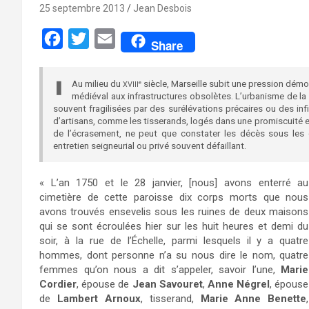
25 septembre 2013
Jean Desbois
F
T
E
Share
a
w
m
c
i
a
Au milieu du
siècle, Marseille subit une pression dém
e
❚
XVIII
médiéval aux infrastructures obsolètes. L’urbanisme de la r
e
t
i
souvent fragilisées par des surélévations précaires ou des infi
b
t
l
d’artisans, comme les tisserands, logés dans une promiscuité
de l’écrasement, ne peut que constater les décès sous les 
o
e
entretien seigneurial ou privé souvent défaillant.
o
r
« L’an 1750 et le 28 janvier, [nous] avons enterré au
k
cimetière de cette paroisse dix corps morts que nous
avons trouvés ensevelis sous les ruines de deux maisons
qui se sont écroulées hier sur les huit heures et demi du
soir, à la rue de l’Échelle, parmi lesquels il y a quatre
hommes, dont personne n’a su nous dire le nom, quatre
femmes qu’on nous a dit s’appeler, savoir l’une,
Marie
Cordier
, épouse de
Jean Savouret
,
Anne Négrel
, épouse
de
Lambert Arnoux
, tisserand,
Marie Anne Benette
,