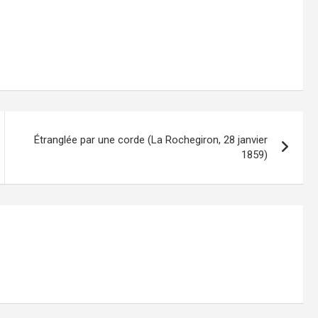
Étran­glée par une cor­de (La Ro­che­gi­ron, 28 jan­vier
1859)