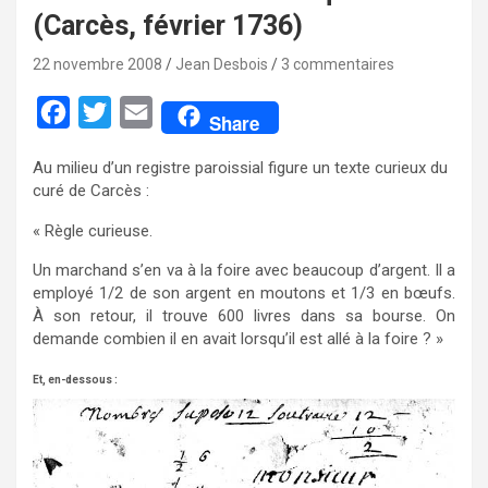
(Carcès, février 1736)
22 novembre 2008
Jean Desbois
3 commentaires
F
T
E
Share
a
w
m
Au milieu d’un registre paroissial figure un texte curieux du
c
i
a
curé de Carcès :
e
t
i
« Règle curieuse.
b
t
l
Un marchand s’en va à la foire avec beaucoup d’argent. Il a
o
e
employé 1/2 de son argent en moutons et 1/3 en bœufs.
o
r
À son retour, il trouve 600 livres dans sa bourse. On
demande combien il en avait lorsqu’il est allé à la foire ? »
k
Et, en-dessous :