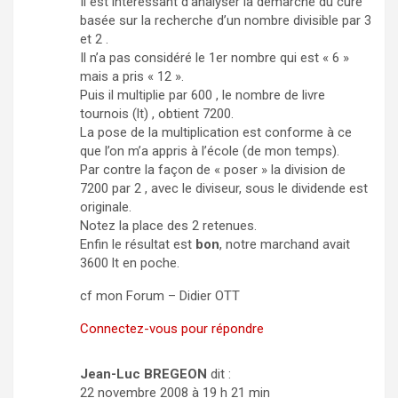
Il est intéressant d’analyser la démarche du curé
basée sur la recherche d’un nombre divisible par 3
et 2 .
Il n’a pas considéré le 1er nombre qui est « 6 »
mais a pris « 12 ».
Puis il multiplie par 600 , le nombre de livre
tournois (lt) , obtient 7200.
La pose de la multiplication est conforme à ce
que l’on m’a appris à l’école (de mon temps).
Par contre la façon de « poser » la division de
7200 par 2 , avec le diviseur, sous le dividende est
originale.
Notez la place des 2 retenues.
Enfin le résultat est
bon
, notre marchand avait
3600 lt en poche.
cf mon Forum – Didier OTT
Connectez-vous pour répondre
Jean-Luc BREGEON
dit :
22 novembre 2008 à 19 h 21 min