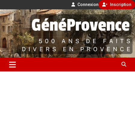
Connexion
Inscription
Aller
500 ans de faits divers en Provence
au
contenu
GénéProvence